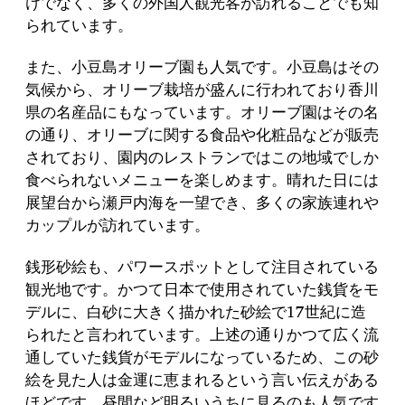
けでなく、多くの外国人観光客が訪れることでも知
られています。
また、小豆島オリーブ園も人気です。小豆島はその
気候から、オリーブ栽培が盛んに行われており香川
県の名産品にもなっています。オリーブ園はその名
の通り、オリーブに関する食品や化粧品などが販売
されており、園内のレストランではこの地域でしか
食べられないメニューを楽しめます。晴れた日には
展望台から瀬戸内海を一望でき、多くの家族連れや
カップルが訪れています。
銭形砂絵も、パワースポットとして注目されている
観光地です。かつて日本で使用されていた銭貨をモ
デルに、白砂に大きく描かれた砂絵で17世紀に造
られたと言われています。上述の通りかつて広く流
通していた銭貨がモデルになっているため、この砂
絵を見た人は金運に恵まれるという言い伝えがある
ほどです。昼間など明るいうちに見るのも人気です