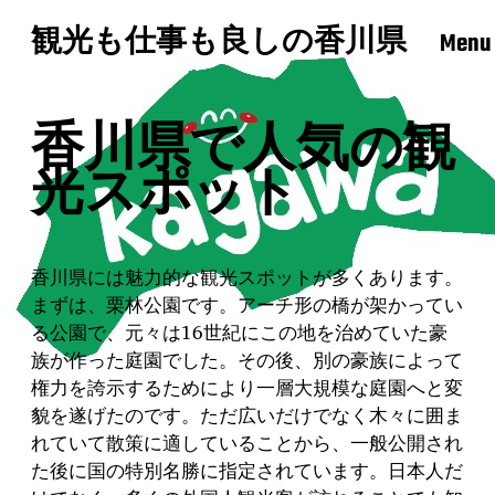
観光も仕事も良しの香川県
Menu
香川県で人気の観
光スポット
香川県には魅力的な観光スポットが多くあります。
まずは、栗林公園です。アーチ形の橋が架かってい
る公園で、元々は16世紀にこの地を治めていた豪
族が作った庭園でした。その後、別の豪族によって
権力を誇示するためにより一層大規模な庭園へと変
貌を遂げたのです。ただ広いだけでなく木々に囲ま
れていて散策に適していることから、一般公開され
た後に国の特別名勝に指定されています。日本人だ